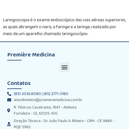
Laringoscopia é o exame endoscópico das vias aéreas superiores,
as quais abrangem o nariz, a faringe e a laringe, realizado por
meio de um aparelho chamado laringoscópio.
Première Medicina
Contatos
(85) 3036.8080
|
(85) 3771-3180
atendimento@premieremedicina.com.br
R. Tibúrcio Cavalcante, 1947 - Aldeota
Fortaleza - CE, 60125-100
Direção Técnica - Dr. João Paulo A. Ribeiro • CRM - CE 9886 •
RQE 5962