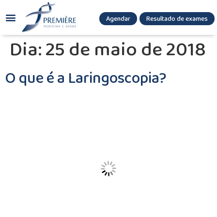
Agendar
Resultado de exames
(085) 3036.8080
(85) 3771-3180
Dia:
25 de maio de 2018
O que é a Laringoscopia?