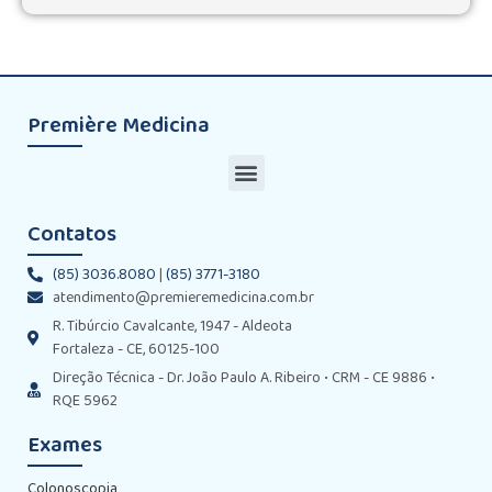
Première Medicina
Contatos
(85) 3036.8080
|
(85) 3771-3180
atendimento@premieremedicina.com.br
R. Tibúrcio Cavalcante, 1947 - Aldeota
Fortaleza - CE, 60125-100
Direção Técnica - Dr. João Paulo A. Ribeiro • CRM - CE 9886 •
RQE 5962
Exames
Colonoscopia