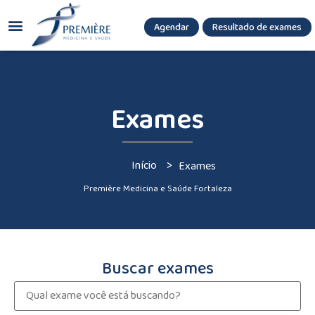
Agendar
Resultado de exames
(085) 3036.8080
(85) 3771-3180
Exames
>
Início
Exames
Première Medicina e Saúde Fortaleza
Buscar exames