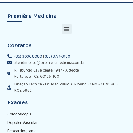
Première Medicina
Contatos
(85) 3036.8080
|
(85) 3771-3180
atendimento@premieremedicina.com.br
R. Tibúrcio Cavalcante, 1947 - Aldeota
Fortaleza - CE, 60125-100
Direção Técnica - Dr. João Paulo A. Ribeiro • CRM - CE 9886 •
RQE 5962
Exames
Colonoscopia
Doppler Vascular
Ecocardiograma