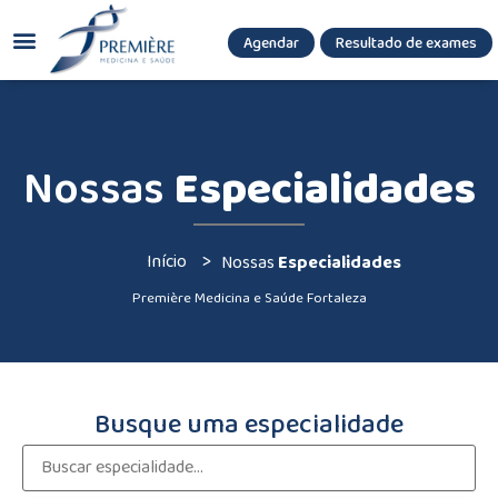
Agendar
Resultado de exames
(085) 3036.8080
(85) 3771-3180
Nossas
Especialidades
>
Início
Nossas
Especialidades
Première Medicina e Saúde Fortaleza
Busque uma especialidade