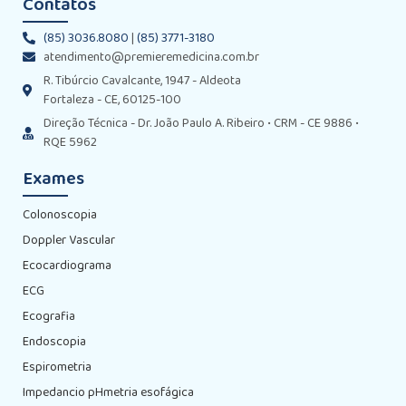
Contatos
(85) 3036.8080
|
(85) 3771-3180
atendimento@premieremedicina.com.br
R. Tibúrcio Cavalcante, 1947 - Aldeota
Fortaleza - CE, 60125-100
Direção Técnica - Dr. João Paulo A. Ribeiro • CRM - CE 9886 •
RQE 5962
Exames
Colonoscopia
Doppler Vascular
Ecocardiograma
ECG
Ecografia
Endoscopia
Espirometria
Impedancio pHmetria esofágica