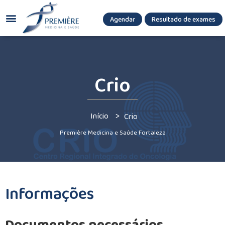
Agendar
Resultado de exames
(085) 3036.8080
(85) 3771-3180
Crio
>
Início
Crio
Première Medicina e Saúde Fortaleza
Informações