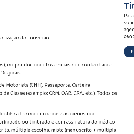
Ti
Para
soli
agen
cent
orização do convênio.
F
ros), ou por documentos oficiais que contenham o
riginais.
de Motorista (CNH), Passaporte, Carteira
o de Classe (exemplo: CRM, OAB, CRA, etc.). Todos os
identificado com um nome e ao menos um
arimbado ou timbrado e com assinatura do médico
rita, múltipla escolha, mista (manuscrita + múltipla