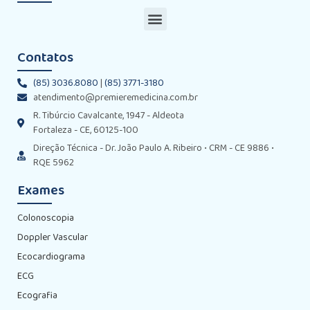
Contatos
(85) 3036.8080
|
(85) 3771-3180
atendimento@premieremedicina.com.br
R. Tibúrcio Cavalcante, 1947 - Aldeota
Fortaleza - CE, 60125-100
Direção Técnica - Dr. João Paulo A. Ribeiro • CRM - CE 9886 •
RQE 5962
Exames
Colonoscopia
Doppler Vascular
Ecocardiograma
ECG
Ecografia