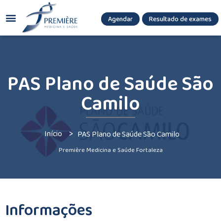
Agendar
Resultado de exames
(085) 3036.8080
(85) 3771-3180
PAS Plano de Saúde São
Camilo
>
Início
PAS Plano de Saúde São Camilo
Première Medicina e Saúde Fortaleza
Informações