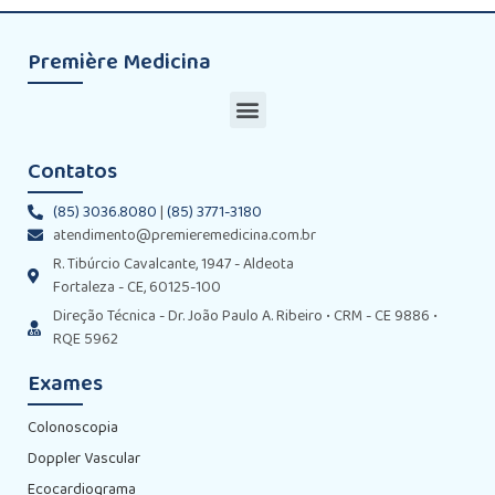
Première Medicina
Contatos
(85) 3036.8080
|
(85) 3771-3180
atendimento@premieremedicina.com.br
R. Tibúrcio Cavalcante, 1947 - Aldeota
Fortaleza - CE, 60125-100
Direção Técnica - Dr. João Paulo A. Ribeiro • CRM - CE 9886 •
RQE 5962
Exames
Colonoscopia
Doppler Vascular
Ecocardiograma