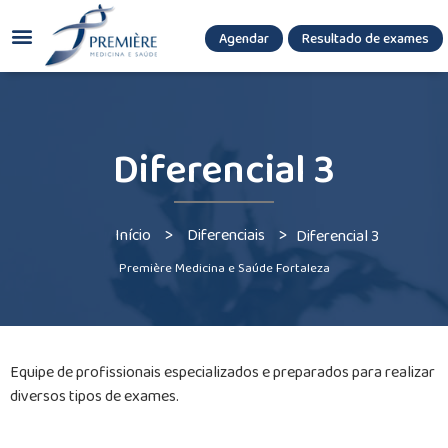
Agendar
Resultado de exames
(085) 3036.8080
(85) 3771-3180
Diferencial 3
>
>
Início
Diferenciais
Diferencial 3
Première Medicina e Saúde Fortaleza
Equipe de profissionais especializados e preparados para realizar
diversos tipos de exames.