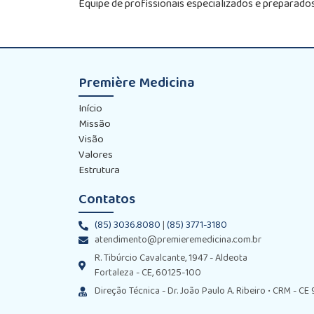
Equipe de profissionais especializados e preparados
Première Medicina
Início
Missão
Visão
Valores
Estrutura
Contatos
(85) 3036.8080
|
(85) 3771-3180
atendimento@premieremedicina.com.br
R. Tibúrcio Cavalcante, 1947 - Aldeota
Fortaleza - CE, 60125-100
Direção Técnica - Dr. João Paulo A. Ribeiro • CRM - C