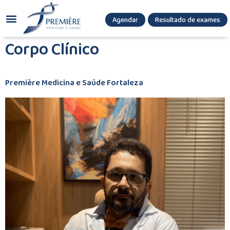
Agendar
Resultado de exames
(085) 3036.8080
(85) 3771-3180
Corpo Clínico
Première Medicina e Saúde Fortaleza