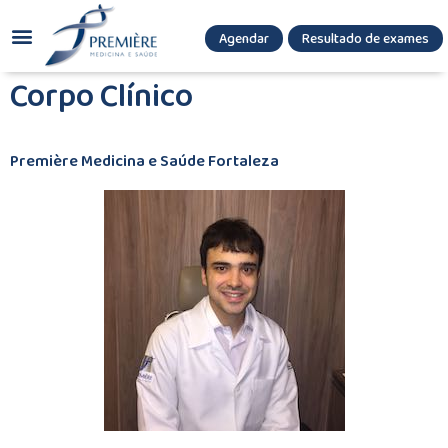
Agendar
Resultado de exames
(085) 3036.8080
(85) 3771-3180
Corpo Clínico
Première Medicina e Saúde Fortaleza