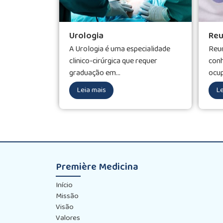
Urologia
Reu
A Urologia é uma especialidade
Reum
clinico-cirúrgica que requer
con
graduação em...
ocup
Leia mais
Le
Première Medicina
Início
Missão
Visão
Valores