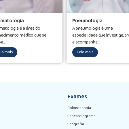
matologia
Pneumologia
atologia é a área do
A pneumologia é uma
hecimento médico que se
especialidade que investiga, tr
a...
e acompanha...
ia mais
Leia mais
Exames
Colonoscopia
Ecocardiograma
Ecografia