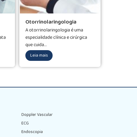
Otorrinolaringologia
A otorrinolaringologia é uma
ata
especialidade clínica e cirúrgica
que cuida...
Leia mais
Doppler Vascular
ECG
Endoscopia