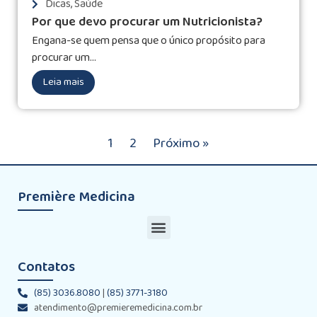
Dicas
,
Saúde
Por que devo procurar um Nutricionista?
Engana-se quem pensa que o único propósito para
procurar um...
Leia mais
1
2
Próximo »
Première Medicina
Contatos
(85) 3036.8080
|
(85) 3771-3180
atendimento@premieremedicina.com.br