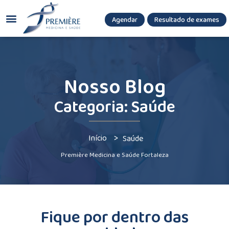
Agendar
Resultado de exames
(085) 3036.8080
(85) 3771-3180
Nosso Blog
Categoria: Saúde
>
Início
Saúde
Première Medicina e Saúde Fortaleza
Fique por dentro das