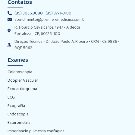
Contatos
(85) 3036.8080
|
(85) 3771-3180
atendimento@premieremedicina.com.br
R. Tibúrcio Cavalcante, 1947 - Aldeota
Fortaleza - CE, 60125-100
Direção Técnica - Dr. João Paulo A. Ribeiro • CRM - CE 9886 •
RQE 5962
Exames
Colonoscopia
Doppler Vascular
Ecocardiograma
ECG
Ecografia
Endoscopia
Espirometria
Impedancio pHmetria esofágica