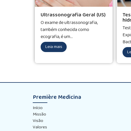
Ultrassonografia Geral (US)
Tes
hid
O exame de ultrassonografia,
Test
também conhecida como
Expi
ecografia, é um...
Bact
Leia mais
Le
Première Medicina
Início
Missão
Visão
Valores