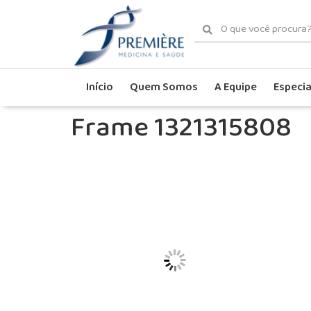
Início
Quem Somos
A Equipe
Especia
Frame 1321315808