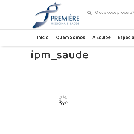
Início
Quem Somos
A Equipe
Especia
ipm_saude