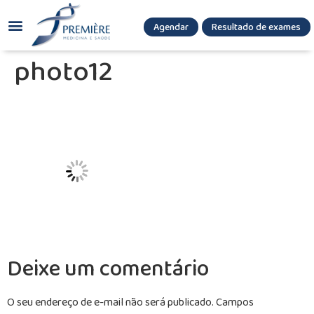
Agendar
Resultado de exames
(085) 3036.8080
(85) 3771-3180
photo12
Deixe um comentário
O seu endereço de e-mail não será publicado.
Campos