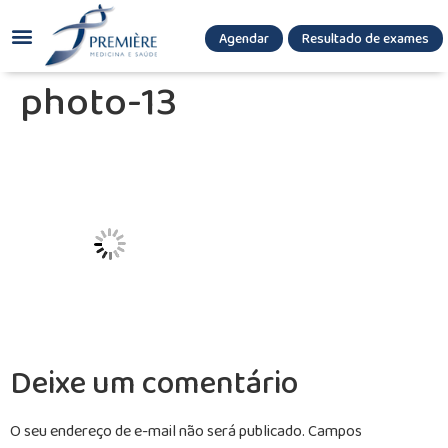
Agendar
Resultado de exames
(085) 3036.8080
(85) 3771-3180
photo-13
Deixe um comentário
O seu endereço de e-mail não será publicado.
Campos