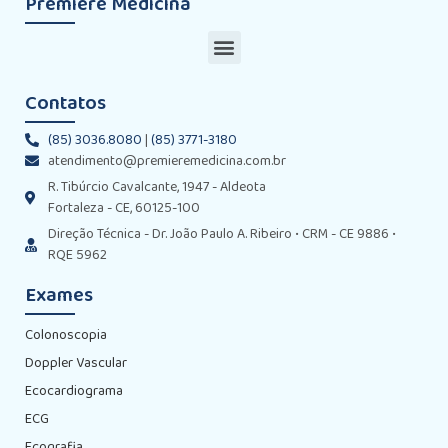
Première Medicina
Contatos
(85) 3036.8080
|
(85) 3771-3180
atendimento@premieremedicina.com.br
R. Tibúrcio Cavalcante, 1947 - Aldeota
Fortaleza - CE, 60125-100
Direção Técnica - Dr. João Paulo A. Ribeiro • CRM - CE 9886 •
RQE 5962
Exames
Colonoscopia
Doppler Vascular
Ecocardiograma
ECG
Ecografia