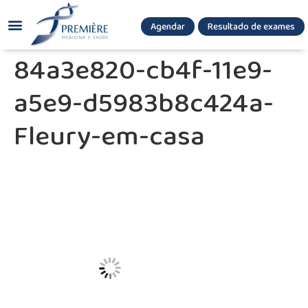
Agendar
Resultado de exames
(085) 3036.8080
(85) 3771-3180
84a3e820-cb4f-11e9-
a5e9-d5983b8c424a-
Fleury-em-casa