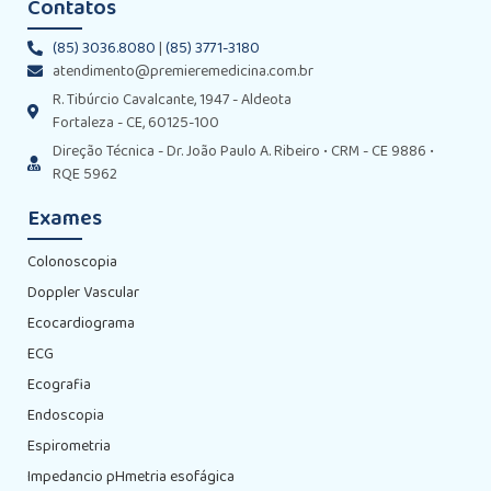
Contatos
(85) 3036.8080
|
(85) 3771-3180
atendimento@premieremedicina.com.br
R. Tibúrcio Cavalcante, 1947 - Aldeota
Fortaleza - CE, 60125-100
Direção Técnica - Dr. João Paulo A. Ribeiro • CRM - CE 9886 •
RQE 5962
Exames
Colonoscopia
Doppler Vascular
Ecocardiograma
ECG
Ecografia
Endoscopia
Espirometria
Impedancio pHmetria esofágica