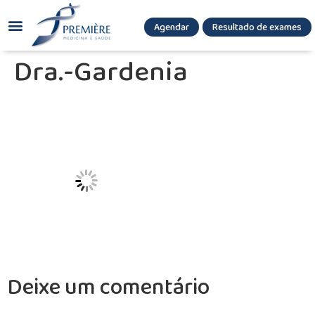
Agendar
Resultado de exames
(085) 3036.8080
(85) 3771-3180
Dra.-Gardenia
Deixe um comentário