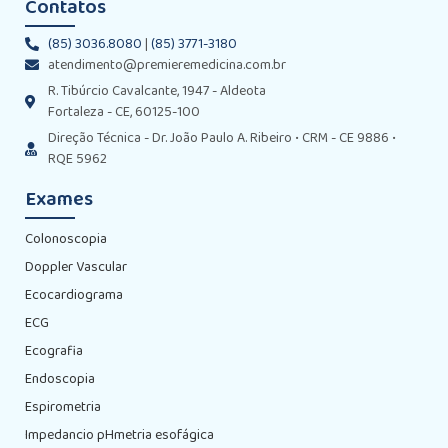
Contatos
(85) 3036.8080
|
(85) 3771-3180
atendimento@premieremedicina.com.br
R. Tibúrcio Cavalcante, 1947 - Aldeota
Fortaleza - CE, 60125-100
Direção Técnica - Dr. João Paulo A. Ribeiro • CRM - CE 9886 •
RQE 5962
Exames
Colonoscopia
Doppler Vascular
Ecocardiograma
ECG
Ecografia
Endoscopia
Espirometria
Impedancio pHmetria esofágica