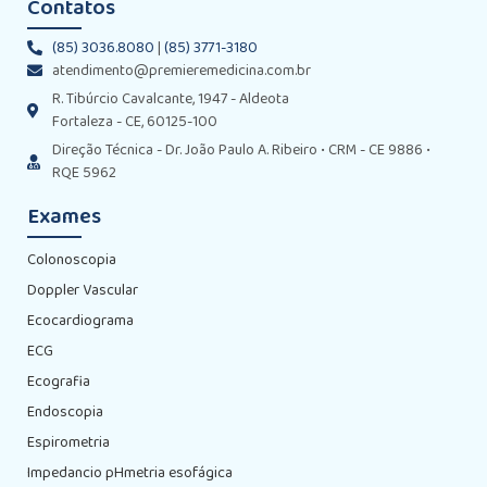
Contatos
(85) 3036.8080
|
(85) 3771-3180
atendimento@premieremedicina.com.br
R. Tibúrcio Cavalcante, 1947 - Aldeota
Fortaleza - CE, 60125-100
Direção Técnica - Dr. João Paulo A. Ribeiro • CRM - CE 9886 •
RQE 5962
Exames
Colonoscopia
Doppler Vascular
Ecocardiograma
ECG
Ecografia
Endoscopia
Espirometria
Impedancio pHmetria esofágica