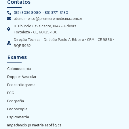
Contatos
(85) 3036.8080
|
(85) 3771-3180
atendimento@premieremedicina.com.br
R. Tibúrcio Cavalcante, 1947 - Aldeota
Fortaleza - CE, 60125-100
Direção Técnica - Dr. João Paulo A. Ribeiro • CRM - CE 9886 •
RQE 5962
Exames
Colonoscopia
Doppler Vascular
Ecocardiograma
ECG
Ecografia
Endoscopia
Espirometria
Impedancio pHmetria esofágica