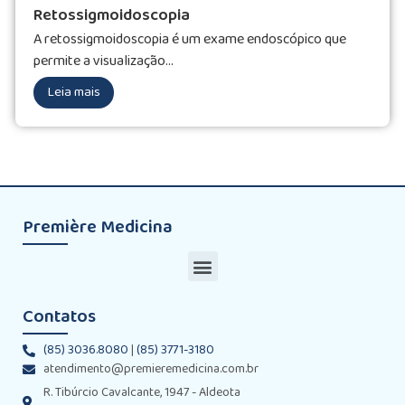
Retossigmoidoscopia
A retossigmoidoscopia é um exame endoscópico que
permite a visualização...
Leia mais
Première Medicina
Contatos
(85) 3036.8080
|
(85) 3771-3180
atendimento@premieremedicina.com.br
R. Tibúrcio Cavalcante, 1947 - Aldeota