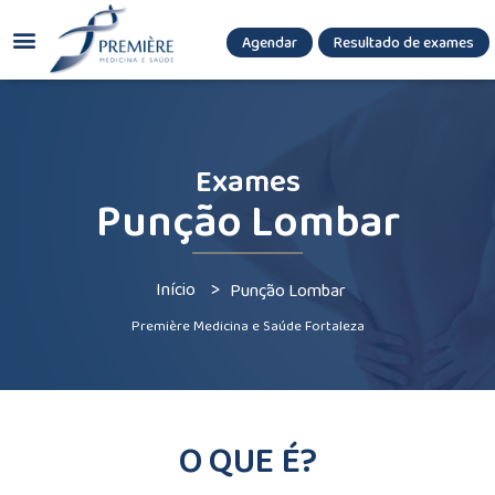
Agendar
Resultado de exames
(085) 3036.8080
(85) 3771-3180
Exames
Punção Lombar
>
Início
Punção Lombar
Première Medicina e Saúde Fortaleza
O QUE É?