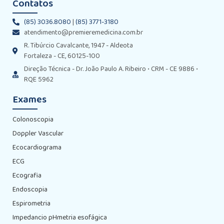
Contatos
(85) 3036.8080
|
(85) 3771-3180
atendimento@premieremedicina.com.br
R. Tibúrcio Cavalcante, 1947 - Aldeota
Fortaleza - CE, 60125-100
Direção Técnica - Dr. João Paulo A. Ribeiro • CRM - CE 9886 •
RQE 5962
Exames
Colonoscopia
Doppler Vascular
Ecocardiograma
ECG
Ecografia
Endoscopia
Espirometria
Impedancio pHmetria esofágica