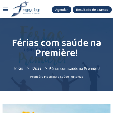
Agendar
Resultado de exames
(085) 3036.8080
(85) 3771-3180
Férias com saúde na
Première!
>
>
Início
Dicas
Férias com saúde na Première!
Première Medicina e Saúde Fortaleza