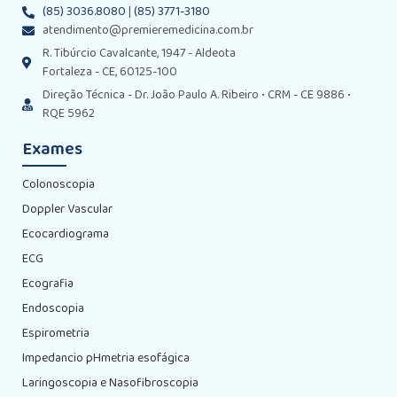
(85) 3036.8080
|
(85) 3771-3180
atendimento@premieremedicina.com.br
R. Tibúrcio Cavalcante, 1947 - Aldeota
Fortaleza - CE, 60125-100
Direção Técnica - Dr. João Paulo A. Ribeiro • CRM - CE 9886 •
RQE 5962
Exames
Colonoscopia
Doppler Vascular
Ecocardiograma
ECG
Ecografia
Endoscopia
Espirometria
Impedancio pHmetria esofágica
Laringoscopia e Nasofibroscopia