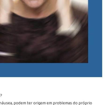
e?
, náusea, podem ter origem em problemas do próprio