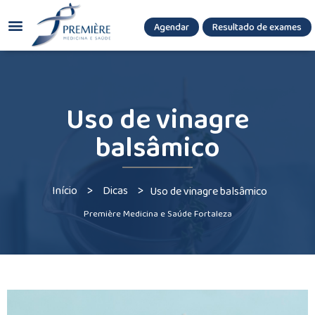
Agendar
Resultado de exames
(085) 3036.8080
(85) 3771-3180
Uso de vinagre
balsâmico
>
>
Início
Dicas
Uso de vinagre balsâmico
Première Medicina e Saúde Fortaleza