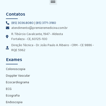
Contatos
(85) 3036.8080
|
(85) 3771-3180
atendimento@premieremedicina.com.br
R. Tibúrcio Cavalcante, 1947 - Aldeota
Fortaleza - CE, 60125-100
Direção Técnica - Dr. João Paulo A. Ribeiro • CRM - CE 9886 •
RQE 5962
Exames
Colonoscopia
Doppler Vascular
Ecocardiograma
ECG
Ecografia
Endoscopia