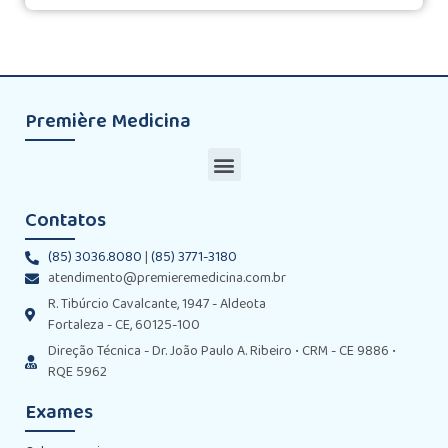
Première Medicina
Contatos
(85) 3036.8080
|
(85) 3771-3180
atendimento@premieremedicina.com.br
R. Tibúrcio Cavalcante, 1947 - Aldeota
Fortaleza - CE, 60125-100
Direção Técnica - Dr. João Paulo A. Ribeiro • CRM - CE 9886 •
RQE 5962
Exames