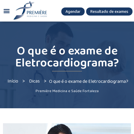
Agendar
Resultado de exames
(085) 3036.8080
(85) 3771-3180
O que é o exame de
Eletrocardiograma?
>
>
Início
Dicas
O que é o exame de Eletrocardiograma?
Première Medicina e Saúde Fortaleza